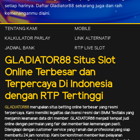
setiap harinya. Daftar Gladiator88 sekarang juga dan raih
kemenanganmu disini.
TENTANG KAMI
MOBILE
KALKULATOR PARLAY
LINK ALTERNATIF
JADWAL BANK
RTP LIVE SLOT
GLADIATOR88 Situs Slot
Online Terbesar dan
Terpercaya Di Indonesia
dengan RTP Tertinggi
GLADIATOR88
merupakan situs betting online terbesar yang resmi
terpercaya. Kami memiliki legalitas dan lisensi resmi dari BMM Testlabs yang
menjamin keamanan data diri member. GLADIATOR88 menjadi tempat judi
online dengan permaian yang fair dan memberikan kemenangan pasti.
Dilengkapi dengan customer service yang ramah dan profesional yang siap
membantu 24 jam nonstop. Kami berkomitmen memberikan pelayanan