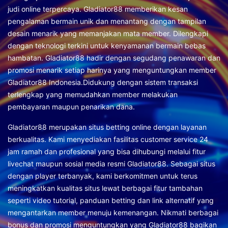
judi online terpercaya.
Gladiator88 memberikan kesan
pengalaman bermain unik dan menantang dengan tampilan
desain menarik yang memanjakan mata member.
Dilengkapi
dengan teknologi terkini untuk kenyamanan bermain bebas
hambatan. Gladiator88 hadir dengan segudang penawaran dan
promosi menarik setiap harinya yang menguntungkan member
Gladiator88 Indonesia.
Didukung dengan sistem transaksi
terlengkap yang memudahkan member melakukan
pembayaran maupun penarikan dana.
Gladiator88 merupakan situs betting online dengan layanan
berkualitas. Kami menyediakan fasilitas customer service 24
jam ramah dan profesional yang bisa dihubungi melalui fitur
livechat maupun sosial media resmi Gladiator88. Sebagai situs
dengan player terbanyak, kami berkomitmen untuk terus
meningkatkan kualitas situs lewat berbagai fitur tambahan
seperti video tutorial, panduan betting dan link alternatif yang
mengantarkan member menuju kemenangan. Nikmati berbagai
bonus dan promosi menguntungkan yang Gladiator88 bagikan