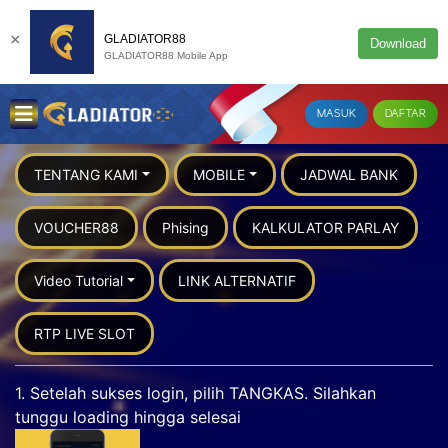
×
GLADIATOR88
Download
GLADIATOR88 Mobile App
MASUK
DAFTAR
TENTANG KAMI
MOBILE
JADWAL BANK
VOUCHER88
Phising
KALKULATOR PARLAY
Video Tutorial
LINK ALTERNATIF
RTP LIVE SLOT
1. Setelah sukses login, pilih TANGKAS. Silahkan
tunggu loading hingga selesai