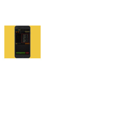
dan royal flush.
Terdapat bonus jackpot yang akan didapatkan secara
random apabila beruntung
4. Untuk memulai permainan, silahkan menuju ke
pilihan meja. Setiap room memiliki nilai taruhan yang
berbeda
Berikut penjelasan mengenai room yang terdapat pada
Mickey Mouse Bolatangkas
Room 100 memiliki nilai taruhan 100 Rupiah
Room 500 memiliki nilai taruhan 500 Rupiah