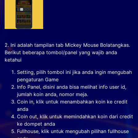
2. Ini adalah tampilan tab Mickey Mouse Bolatangkas.
Berikut beberapa tombol/panel yang wajib anda
ketahui
Setting, pilih tombol ini jika anda ingin mengubah
pengaturan Game
Info Panel, disini anda bisa melihat info user id,
jumlah koin anda, nomor meja.
Coin in, klik untuk menambahkan koin ke credit
anda
Coin out, klik untuk memindahkan koin dari credit
ke dompet anda
Fullhouse, klik untuk mengubah pilihan fullhouse